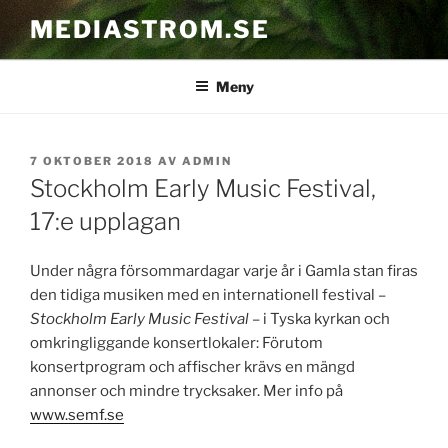
Hoppa
MEDIASTROM.SE
till
innehåll
Meny
PUBLICERAT
7 OKTOBER 2018
AV
ADMIN
Stockholm Early Music Festival,
17:e upplagan
Under några försommardagar varje år i Gamla stan firas
den tidiga musiken med en internationell festival –
Stockholm Early Music Festival
– i Tyska kyrkan och
omkringliggande konsertlokaler: Förutom
konsertprogram och affischer krävs en mängd
annonser och mindre trycksaker. Mer info på
www.semf.se