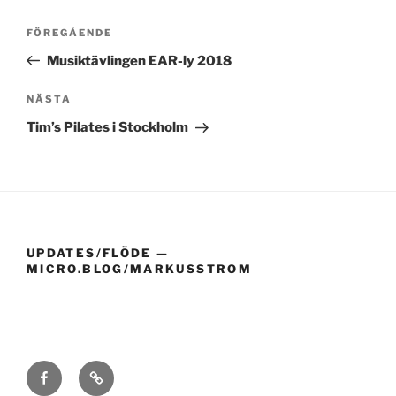
Inläggsnavigering
Föregående
FÖREGÅENDE
inlägg
Musiktävlingen EAR-ly 2018
Nästa
NÄSTA
inlägg
Tim’s Pilates i Stockholm
UPDATES/FLÖDE —
MICRO.BLOG/MARKUSSTROM
FB
RSS