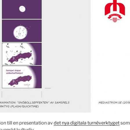
ion till en presentation av
det nya digitala turnéverktyget
som 
svenskt kulturliv …