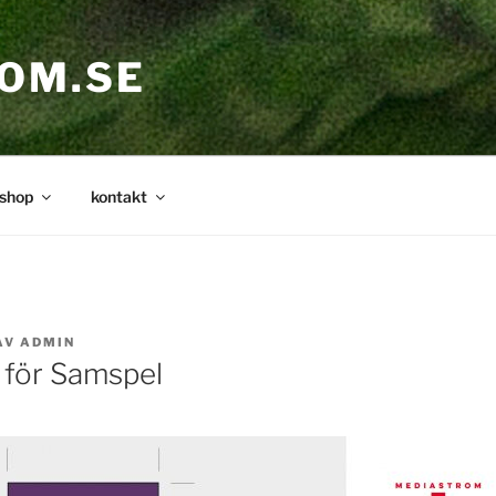
OM.SE
shop
kontakt
AV
ADMIN
 för Samspel