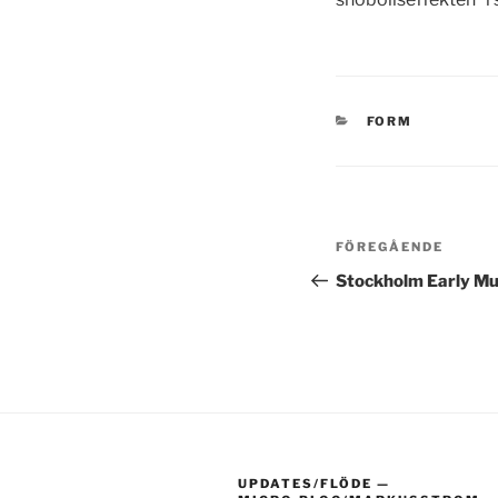
KATEGORIER
FORM
Inläggsnavi
Föregående
FÖREGÅENDE
inlägg
Stockholm Early Mus
UPDATES/FLÖDE —