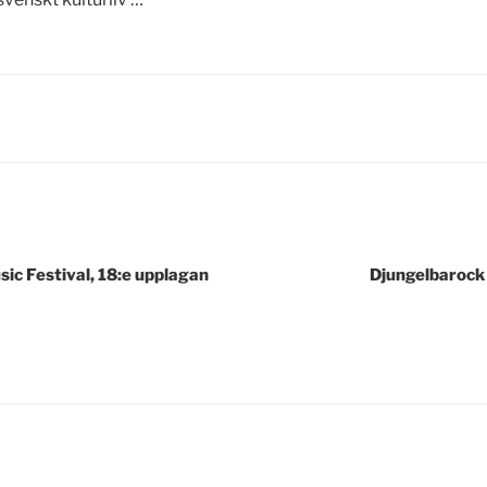
gering
ic Festival, 18:e upplagan
Djungelbarock 