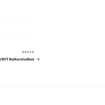
NÄSTA
Nästa
inlägg
(SVT Kulturstudion)