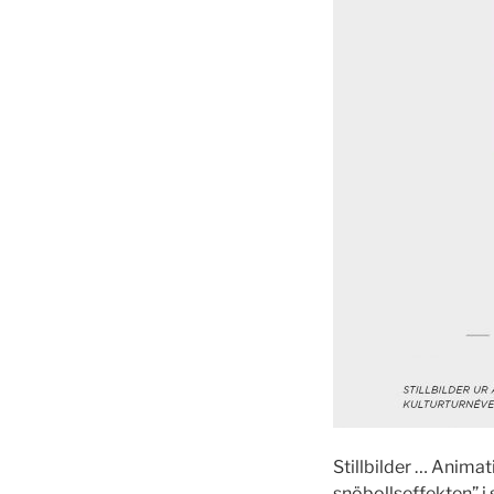
Stillbilder … Animat
snöbollseffekten” i 